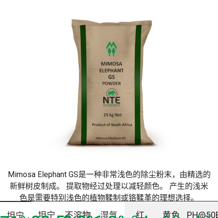
Mimosa Elephant GS是一种非常浅色的除尘粉末，由精选的
新鲜树皮制成。 提取物经过处理以减轻颜色。 产生的浅米
色是需要特别浅色的植物鞣制或铬鞣革的理想选择。
坦宁
不溶物
湿气
红
黄色
PH@50
坦宁