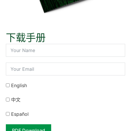
下载手册​
English
中⽂
Español
PDF Download