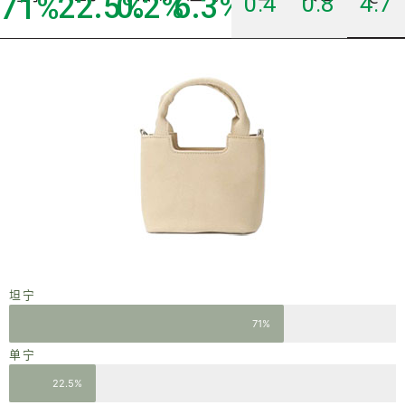
22.5
0.2
%
%
6.3
%
71
%
0.4
0.8
4.7
坦宁
71%
单宁
22.5%